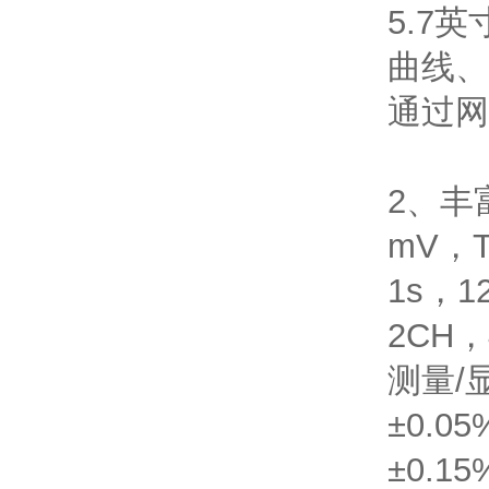
5.7
曲线、
通过网
2、丰
mV，
1s，1
2CH
测量/
±0.0
±0.1