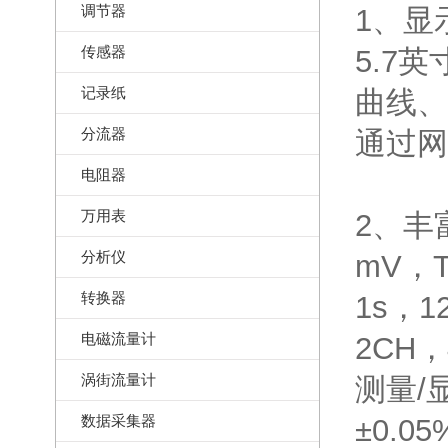
调节器
1、显
传感器
5.7
记录纸
曲线、
分流器
通过网
电阻器
万用表
2、丰
分析仪
mV，
转换器
1s，1
电磁流量计
2CH
涡街流量计
测量/
数据采集器
±0.0