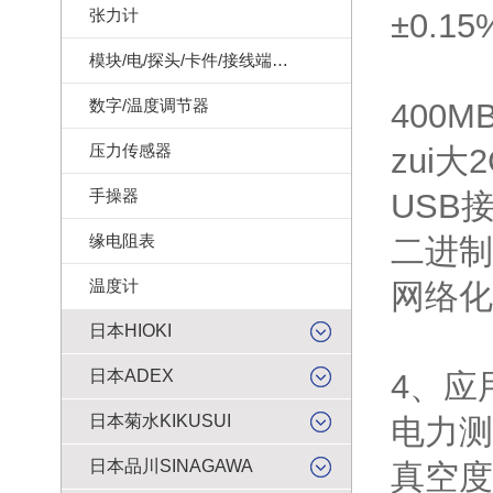
张力计
±0.1
模块/电/探头/卡件/接线端子/记录纸
数字/温度调节器
400
压力传感器
zui大
手操器
USB
缘电阻表
二进制
温度计
网络化
日本HIOKI
日本ADEX
4、应
日本菊水KIKUSUI
电力测
日本品川SINAGAWA
真空度