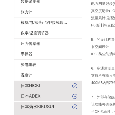
数据采集器
电力测量记录(
真空度记录(L
张力计
流量累计(选配
模块/电/探头/卡件/接线端子/记录纸
F0值计算(选配
数字/温度调节器
5、的设计构造
压力传感器
省空间设计
手操器
IP65防尘防滴
缘电阻表
6、多通道测量
温度计
支持所有输入
400MB内部
日本HIOKI
日本ADEX
7、外部存储媒
该功能可确保
日本菊水KIKUSUI
当CF卡满时