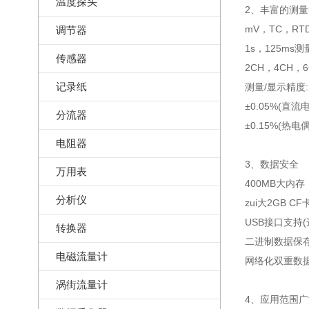
温度探头
2、丰富的测
mV，TC，RT
调节器
1s，125ms测
传感器
2CH，4CH，
记录纸
测量/显示精度:
±0.05%(直流
分流器
±0.15%(热
电阻器
3、数据安全
万用表
400MB大内存
分析仪
zui大2GB C
USB接口支持(
转换器
二进制数据保
电磁流量计
网络化双重数
涡街流量计
4、应用范围广