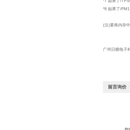
*7 如果了/TPS4
*8 如果了/PM1
(注)要将内存中
广州日横电子
留言询价
您