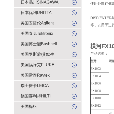
日本品川SINAGAWA
使用外部存储媒
日本优利UNITTA
DISP/EN
美国安捷伦Agilent
等，以用于进
美国泰克Tektronix
美国博士能Bushnell
横河FX100
产品选型：
美国罗斯蒙/艾默生
型号
规
美国福禄克FLUKE
FX1002
美国雷泰Raytek
FX1004
FX1006
瑞士徕卡LEICA
FX1008
德国喜利得HILTI
FX1010
FX1012
美国梅格
-0