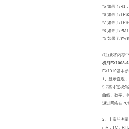
*5 如果了/R1，
*6 如果了/TPS2
*7 如果了/TPS4
*8 如果了/PM1
*9 如果了/PWR1
(注)要将内存中
横河FX1008-4
FX1010基本
1、显示直观
5.7英寸宽视
曲线、数字、
通过网络在P
2、丰富的测
mV，TC，RT