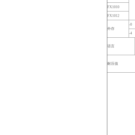
FX1010
FX1012
-0
外存
-4
语言
耐压值