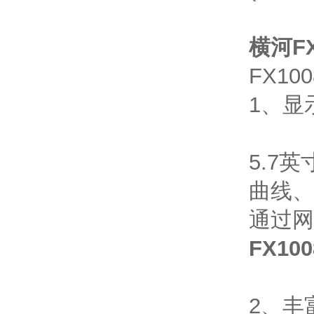
横河FX1
FX1
1、显
5.7
曲线、
通过网
FX100
2、丰