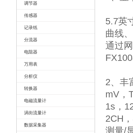
调节器
传感器
5.7
记录纸
曲线、
分流器
通过网
电阻器
FX100
万用表
分析仪
2、丰
转换器
mV，
电磁流量计
1s，1
涡街流量计
2CH
数据采集器
测量/