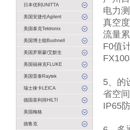
日本优利UNITTA
电力测
美国安捷伦Agilent
真空度
美国泰克Tektronix
流量累
美国博士能Bushnell
F0值
美国罗斯蒙/艾默生
FX100
美国福禄克FLUKE
美国雷泰Raytek
5、的
瑞士徕卡LEICA
省空间
德国喜利得HILTI
IP6
美国梅格
德鲁克
6、多