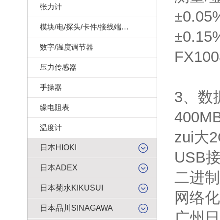
张力计
±0.0
模块/电/探头/卡件/接线端子/记录纸
±0.1
数字/温度调节器
FX100
压力传感器
手操器
3、数
缘电阻表
400
温度计
zui大
日本HIOKI
USB
日本ADEX
二进制
日本菊水KIKUSUI
网络化
日本品川SINAGAWA
广州日