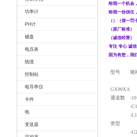
给我一个机会
功率计
给我一份信任
（）（假一罚
PH计
（原厂标准）
键盘
（诚信经营）
专注 专心 诚信
电压表
因为有您，我
线缆
型号
规
控制站
电导率仪
GX90XA
通道数
-10
卡件
-C
电
-L
类型
变送器
-U
温控器