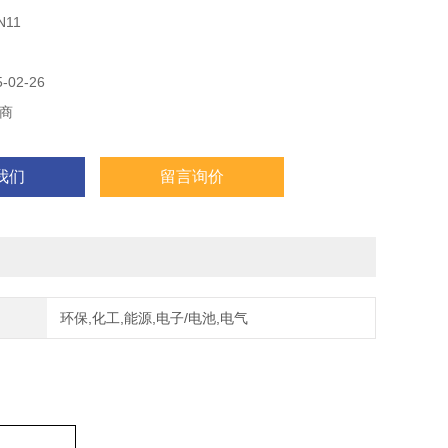
）和安全仪表系统SIS（Safe Instrumented System），简化了工
11
提高了设备的集成化程度。
02-26
商
我们
留言询价
环保,化工,能源,电子/电池,电气