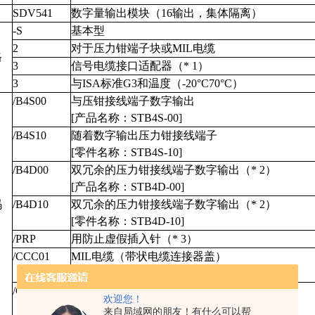
SDV541
数字量输出模块（16输出，集体隔离）
-S
基本型
2
对于压力钳端子块或MIL电缆
格
3
信号电缆接口适配器（* 1）
3
与ISA标准G3和温度（-20°C70°C）
/B4S00
与压钳接线端子数字输出
[产品名称：STB4S-00]
/B4S10
随着数字输出压力钳接线端子
[零件名称：STB4S-10]
/B4D00
双冗余的压力钳接线端子数字输出（* 2）
[产品名称：STB4D-00]
码
/B4D10
双冗余的压力钳接线端子数字输出（* 2）
[零件名称：STB4D-10]
/PRP
用防止虚假插入针（* 3）
/CCC01
MIL电缆（带状电缆连接器盖）
[产品名称：SCCC01]
/CCC02
MIL电缆连接器盖（分离电缆）
欢迎您！
[产品名称：SCCC02]
来自局域网的朋友！有什么可以帮