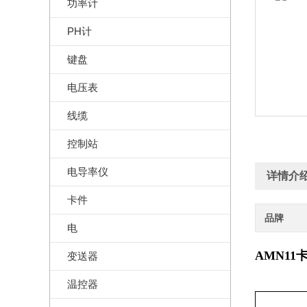
功率计
PH计
键盘
电压表
线缆
控制站
电导率仪
详情介
卡件
品牌
电
AMN11
卡
变送器
温控器