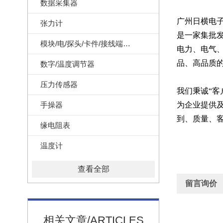
数据采集器
广州日横电子科技
张力计
是一家集批
模块/电/探头/卡件/接线端子/记录纸
电力、电气
品、高品质
数字/温度调节器
压力传感器
我们秉诚“
手操器
为企业提供及
到、质量、
缘电阻表
温度计
查看全部
留言询价
相关文章/ARTICLES