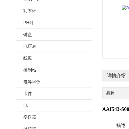
功率计
PH计
键盘
电压表
线缆
控制站
详情介绍
电导率仪
卡件
品牌
电
AAI543-
变送器
描述
温控器