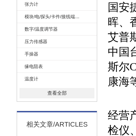
国安
张力计
模块/电/探头/卡件/接线端子/记录纸
晖、
数字/温度调节器
艾普
压力传感器
中国
手操器
斯尔
缘电阻表
康海
温度计
查看全部
经营
相关文章/ARTICLES
检仪