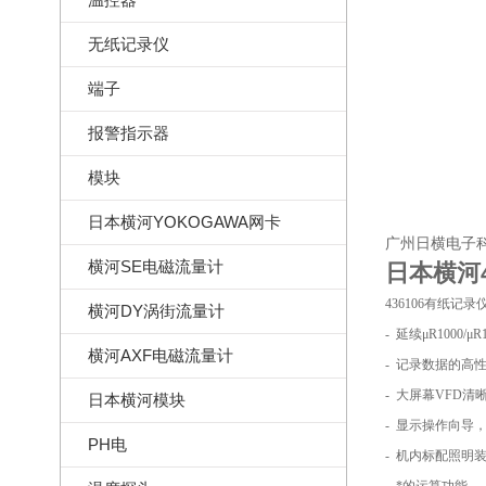
无纸记录仪
端子
报警指示器
模块
日本横河YOKOGAWA网卡
广州日横电子
横河SE电磁流量计
日本横河43
436106有纸记
横河DY涡街流量计
- 延续μR1000/μ
横河AXF电磁流量计
- 记录数据的高
- 大屏幕VFD清
日本横河模块
- 显示操作向导
PH电
- 机内标配照明