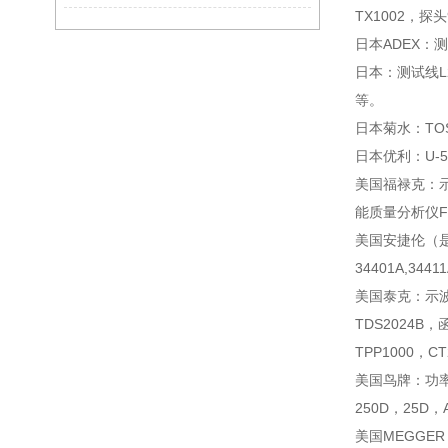
TX1002，探头
日本ADEX：测
日本：测试线L210
等。
日本菊水：TOS5
日本优利：U-
美国福禄克：示波表
能质量分析仪F4
美国安捷伦（是德
34401A,34
美国泰克：示波器M
TDS2024B，
TPP1000，C
美国鸟牌：功率计4
250D，25D，
美国MEGGER