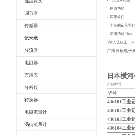
- *的运算功能
温度探头
- 网络功能
调节器
- 应用软件
传感器
- 丰富的记录和
- 新增功能 New!
记录纸
(输入值校正、24
分流器
广州日横电子科
电阻器
日本横河43
万用表
产品型号
分析仪
型号
转换器
436101
工业
436102
工业
电磁流量计
436103
工业
涡街流量计
436104
工业