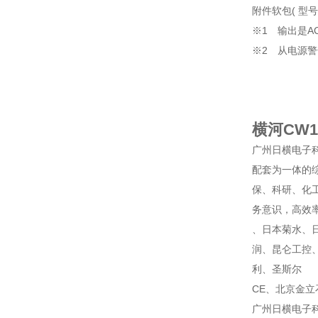
附件软包( 型号
※1 输出是A
※2 从电源
横河CW1
广州日横电子科技
配套为一体的
保、科研、化
务意识，高效
、日本菊水、
润、昆仑工控
利、圣斯尔
CE、北京金
广州日横电子