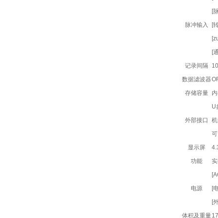
[
脉冲输入
[
[
[
记录间隔
1
数据滤波器
O
存储容量
内
U
外部接口
机
可
显示屏
4
功能
实
[
电源
[
[
体积及重量
1