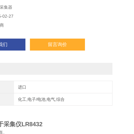
PQ ONE能制作简单的报告
采集器
件发生前1秒，发生后10秒的波形
02-27
商
我们
留言询价
进口
化工,电子/电池,电气,综合
于采集仪LR8432
喜。