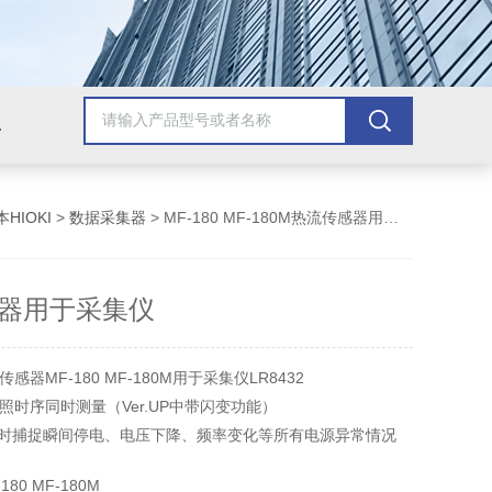
美国安捷伦Agilent
美国泰克Tektronix
美国罗斯蒙/艾默生
美
HIOKI
>
数据采集器
> MF-180 MF-180M热流传感器用于采集仪
器用于采集仪
器MF-180 MF-180M用于采集仪LR8432
照时序同时测量（Ver.UP中带闪变功能）
同时捕捉瞬间停电、电压下降、频率变化等所有电源异常情况
K SET功能轻松掌握测量步骤
80 MF-180M