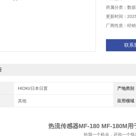
● 附件应用软件
所属分类：数据
● Z长可记录事
更新时间：2025-
厂商性质：经销
联系
绍
HIOKI/日本日置
产地类别
其他
应用领域
热流传感器MF-180 MF-180M用
给我一个机会，还你一个惊