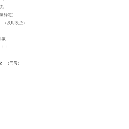
获。
质量稳定）
）（及时发货）
）
共赢
！！！！！
2
（同号）