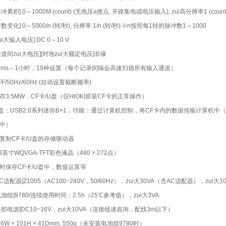
脉冲累积] 0～1000M (count) (无电压a接点, 开路集电或电压输入), zui高分辨率1 (count
转数变化] 0～5000/n (转/秒), 分辨率 1/n (转/秒) ※n按照每1转的脉冲数1～1000
zui大输入电压] DC 0～10 V
通道间zui大电压][对地zui大额定电压]非缘
0ms～1小时，19种设置（每个记录间隔会高速扫描所有输入通道）
FF/50Hz/60Hz (自动设置截断频率)
存3.5MW，CF卡/U盘（仅HIOKI原装CF卡的正常操作）
盘：USB2.0系列迷你B×1，功能：通过计算机控制，将CF卡内的数据传输计算机中
中）
复制CF卡/U盘的存储驱动器
.3英寸WQVGA-TFT彩色液晶（480 × 272点）
时保存CF卡/U盘中，数值运算等
AC适配器]Z1005（AC100~240V，50/60Hz），zui大30VA（含AC适配器），zui大
电池组]9780/连续使用时间：2.5h（25℃参考值），zui大3VA
外部电源]DC10~16V，zui大10VA（连接线请咨询，配线3m以下）
76W × 101H × 41Dmm, 550g（未安装电池组9780时）