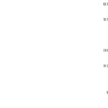
联
常
详
补