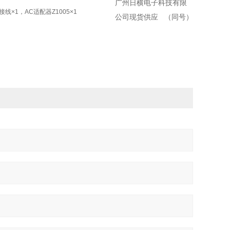
广州日横电子科技有限
接线×1，AC适配器Z1005×1
公司现货供应 （同号）