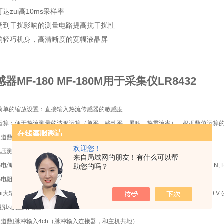
达zui高10ms采样率
难受到干扰影响的测量电路提高抗干扰性
带的轻巧机身，高清晰度的宽幅液晶屏
器MF-180 MF-180M用于采集仪LR8432
简单的缩放设置：直接输入热流传感器的敏感度
运算：便于热流测量的波形运算（单平、移动平、累积、热贯流率），根据数值运算
通道数]模拟10ch扫频缘输入（2M3螺丝固定端子板）
欢迎您！
电压测量范围] ±10 mV～±60 V, 1-5V, zui高分辨率 500 nV
来自局域网的朋友！有什么可以帮
热电偶测量范围] -200℃ ～1800℃ (根据所用传感器不同而不同), 热电偶 (K, J, E, T, N, R, 
助您的吗？
热电阻]无[湿度]功能
zui大输入电压] DC 60 V [通道间zui大电压][对地zui大额定电压] AC 30 Vrms, DC
损坏的上限电压)
通道数]脉冲输入4ch（脉冲输入连接器，和主机共地）