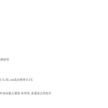
的累积等
S, B), zui高分辨率 0.1℃
 60 V (外加在输入通道-外壳间, 各通道之间也不