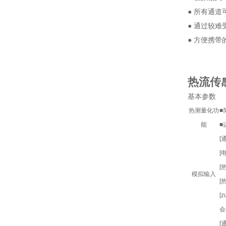
● 所有通道可
● 通过较
● 方便携
热流传感
基本参数
热测量化功
■
能
■
[
[
[
模拟输入
[
[
会
[