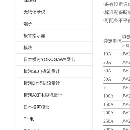
·备有设定
无纸记录仪
·标准配备断
·可配备不
端子
报警指示器
额
额定电流
20
模块
10A
JW
日本横河YOKOGAWA网卡
20A
JW
30A
JW
横河SE电磁流量计
50A
JW
横河DY涡街流量计
7
JW
横河AXF电磁流量计
100A
JW
150A
JW
日本横河模块
200A
JW
PH电
250A
JW
300A
JW