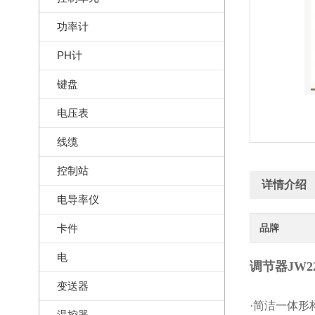
功率计
PH计
键盘
电压表
线缆
控制站
详情介绍
电导率仪
卡件
品牌
电
调节器JW22
变送器
·简洁一体形
温控器