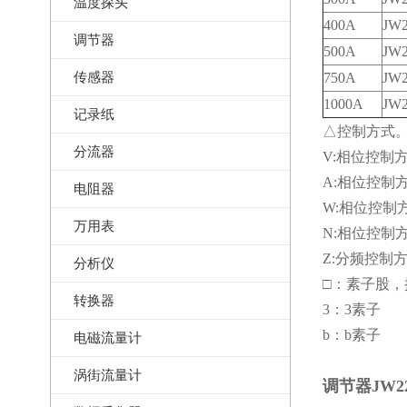
温度探头
400A
JW
调节器
500A
JW
传感器
750A
JW
1000A
JW
记录纸
△控制方式。
分流器
V:相位控制
A:相位控制
电阻器
W:相位控制
万用表
N:相位控制
Z:分频控制
分析仪
□：素子股，
转换器
3：3素子
b：b素子
电磁流量计
涡街流量计
调节器JW22