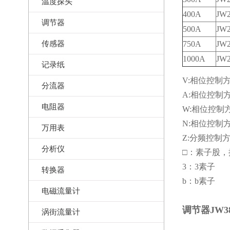
温度探头
400A
JW
调节器
500A
JW
传感器
750A
JW
1000A
JW
记录纸
V:相位控制
分流器
A:相位控制
电阻器
W:相位控制
N:相位控制
万用表
Z:分频控制
分析仪
□：素子股，
3：3素子
转换器
b：b素子
电磁流量计
调节器JW38
涡街流量计