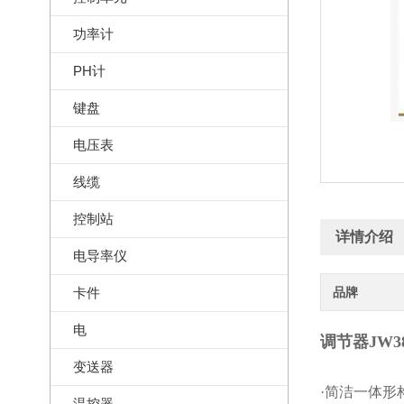
功率计
PH计
键盘
电压表
线缆
控制站
详情介绍
电导率仪
卡件
品牌
电
调节器JW38
变送器
·简洁一体形
温控器