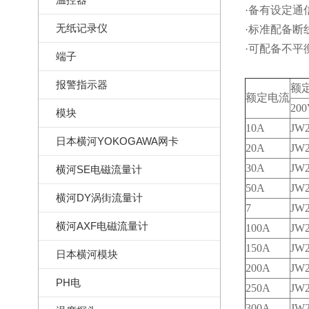
·备有设定
无纸记录仪
·标准配备断
·可配备不
端子
报警指示器
额
额定电流
20
模块
10A
JW
日本横河YOKOGAWA网卡
20A
JW
30A
JW
横河SE电磁流量计
50A
JW
横河DY涡街流量计
7
JW
横河AXF电磁流量计
100A
JW
150A
JW
日本横河模块
200A
JW
PH电
250A
JW
300A
JW