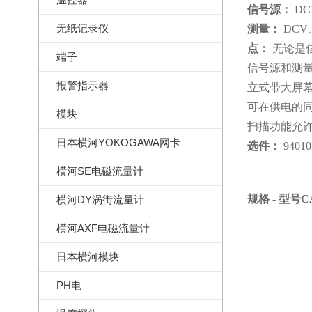
信号源：
DC
无纸记录仪
测量：
DCV
点：
无论是
端子
信号源和测
报警指示器
立式带大屏
可在供电的
模块
扫描功能允
日本横河YOKOGAWA网卡
选件：
94010
横河SE电磁流量计
规格
-
型号
C
横河DY涡街流量计
横河AXF电磁流量计
日本横河模块
PH电