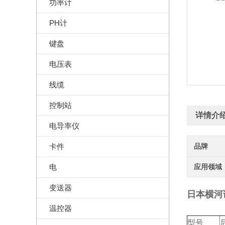
功率计
PH计
键盘
电压表
线缆
控制站
详情介
电导率仪
卡件
品牌
电
应用领域
变送器
日本
横河调
温控器
型号