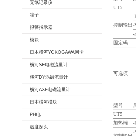
无纸记录仪
UT5
端子
-
控制输出
-
报警指示器
-
模块
固定码
日本横河YOKOGAWA网卡
横河SE电磁流量计
可选项
横河DY涡街流量计
横河AXF电磁流量计
日本横河模块
型号
UT5
PH电
加热端
-
温度探头
-
控制输出