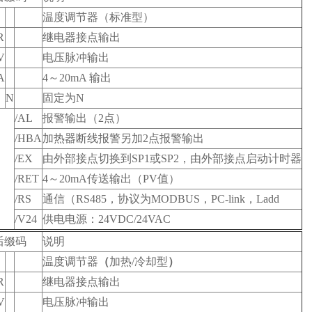
温度调节器（标准型）
R
继电器接点输出
V
电压脉冲输出
A
4～20mA 输出
N
固定为N
/AL
报警输出（2点）
/HBA
加热器断线报警另加2点报警输出
/EX
由外部接点切换到SP1或SP2，由外部接点启动计时器
/RET
4～20mA传送输出（PV值）
/RS
通信（RS485，协议为MODBUS，PC-link，Ladd
/V24
供电电源：24VDC/24VAC
后缀码
说明
温度调节器
（
加热/冷却型
）
R
继电器接点输出
V
电压脉冲输出