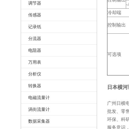
调节器
-
冷却端
传感器
控制输出
记录纸
分流器
电阻器
可选项
万用表
分析仪
转换器
日本
横河调
电磁流量计
广州日横电子
涡街流量计
批发、零
环保、科
数据采集器
服务意识