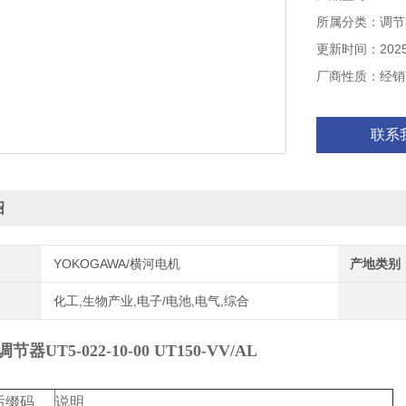
UT150-VA/AL
所属分类：调节
更新时间：2025-
厂商性质：经销
联系
绍
YOKOGAWA/横河电机
产地类别
化工,生物产业,电子/电池,电气,综合
节器UT5-022-10-00 UT150-VV/AL
后缀码
说明