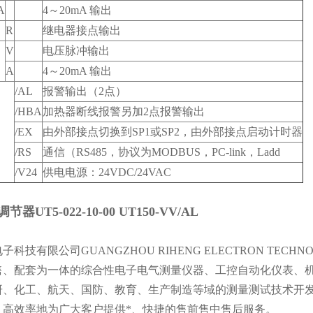
A
4～20mA 输出
R
继电器接点输出
V
电压脉冲输出
A
4～20mA 输出
/AL
报警输出（2点）
/HBA
加热器断线报警另加2点报警输出
/EX
由外部接点切换到SP1或SP2，由外部接点启动计时器
/RS
通信（RS485，协议为MODBUS，PC-link，Ladd
/V24
供电电源：24VDC/24VAC
节器UT5-022-10-00 UT150-VV/AL
科技有限公司GUANGZHOU RIHENG ELECTRON TECHN
售、配套为一体的综合性电子电气测量仪器、工控自动化仪表、
研、化工、航天、国防、教育、生产制造等域的测量测试技术开
，高效率地为广大客户提供*、快捷的售前售中售后服务。