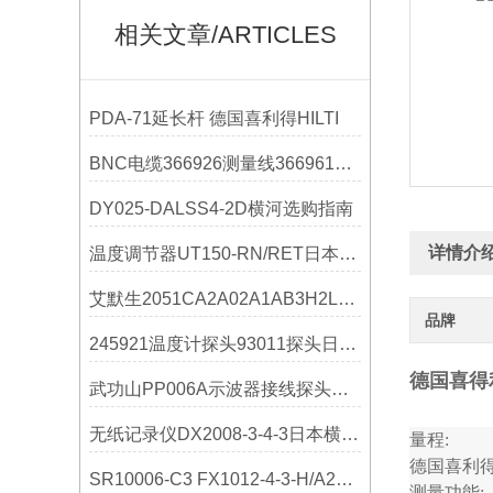
相关文章/ARTICLES
PDA-71延长杆 德国喜利得HILTI
BNC电缆366926测量线366961横河YOKOGAWA技术参数
DY025-DALSS4-2D横河选购指南
详情介
温度调节器UT150-RN/RET日本横河YOKOGAWA技术参数
艾默生2051CA2A02A1AB3H2L4M5E5罗斯蒙技术参数
品牌
245921温度计探头93011探头日本横河YOKOGAWA操作使用
德国喜得利T
武功山PP006A示波器接线探头美国力科LeCroy技术说明
无纸记录仪DX2008-3-4-3日本横河YOKOGAWA使用参数
量程:
德国喜利得激
SR10006-C3 FX1012-4-3-H/A2记录仪 日本横河
测量功能: