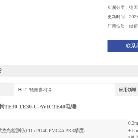
所属分类：德国喜
锤击频率 0-450
单次锤击能量 1.
更新时间：2025-
负载转速 0-930 
厂商性质：经销
Z钻孔范围 4-12
联系
绍
HILTI/德国喜利得
应用领域
E30 TE30-C-AVR TE40电锤
0.2
光检测仪PD5 PD40 PMC46 PR3精度:
+1.
?单