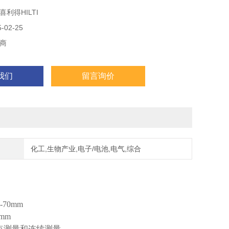
利得HILTI
0 次/分钟
6 J
02-25
rpm
商
 mm
我们
留言询价
化工,生物产业,电子/电池,电气,综合
m-70mm
5mm
点测量和连续测量