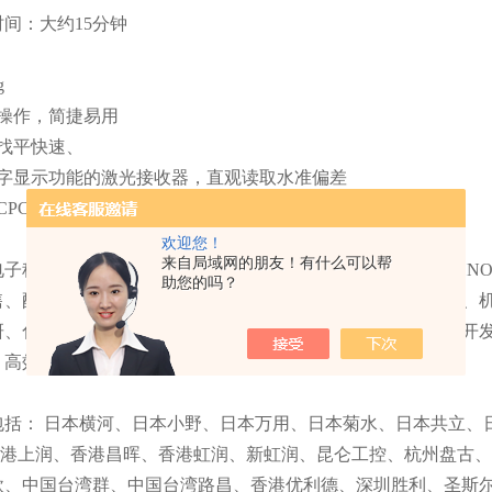
间：大约15分钟
g
式操作，简捷易用
找平快速、
数字显示功能的激光接收器，直观读取水准偏差
CPC锂电池技术
欢迎您！
来自局域网的朋友！有什么可以帮
科技有限公司GUANGZHOU RIHENG ELECTRON TECHN
助您的吗？
售、配套为一体的综合性电子电气测量仪器、工控自动化仪表、
研、化工、航天、国防、教育、生产制造等域的测量测试技术开
，高效率地为广大客户提供*、快捷的售前售中售后服务
包括： 日本横河、日本小野、日本万用、日本菊水、日本共立、
、香港上润、香港昌晖、香港虹润、新虹润、昆仑工控、杭州盘古
欣、中国台湾群、中国台湾路昌、香港优利德、深圳胜利、圣斯尔