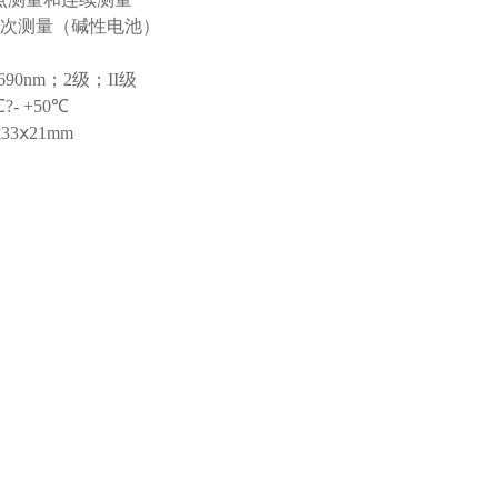
00次测量（碱性电池）
-690nm；2级；II级
℃?- +50℃
ⅹ33ⅹ21mm