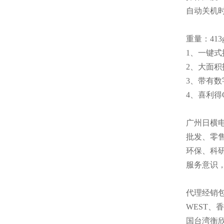
自动关机时
重量：413
1、一键
2、大面积
3、带有
4、喜利得
广州日横电子
批发、零
环保、科
服务意识
代理经销
WEST
国台湾衡