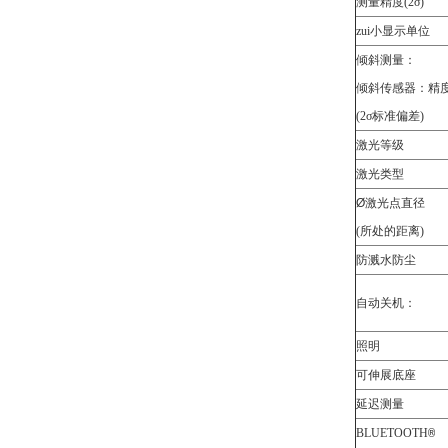
测量精度
(2
σ
)
zui小显示单位
倾斜测量：
倾斜传感器：精
(2σ标准偏差)
激光等级
激光类型
Ø
激光点直径
(所处的距离)
防溅水防尘
自动关机：
照明
可伸展底座
延迟测量
BLUETOOTH
®