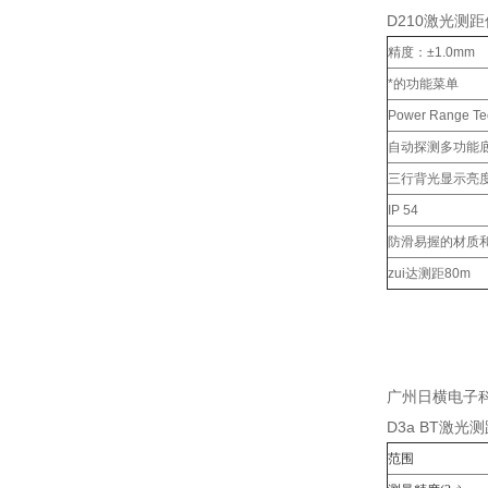
D210激光测
精度：±1.0mm
*的功能菜单
Power Range 
自动探测多功能
三行背光显示亮
IP 54
防滑易握的材质
zui达测距80m
广州日横电子
D3a BT激
范围