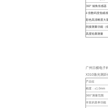
360° 倾角传感器
4 倍数码变焦瞄
彩色高清晰度大
间接测量功能（
高度轮廓测量
广州日横电子
X310激光测
产品征
精度：±1.0mm
360°测量范围
丰富的菜单功能