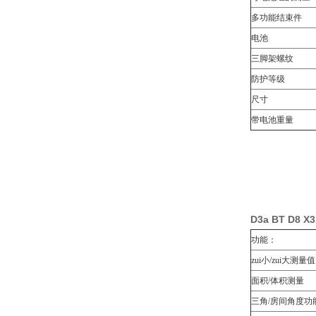
多功能结束件
电池
三脚架螺纹
防护等级
尺寸
带电池重量
D3a BT D
功能：
zui小/zui大测量值
面积/体积测量
三角/房间角度功