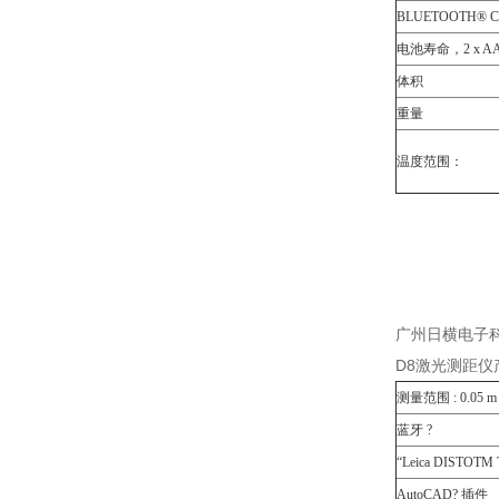
BLUETOOTH® Cl
电池寿命，
2 x A
体积
重量
温度范围：
广州日横电子
D8激光测距仪
测量范围 : 0.05 m ～
蓝牙 ?
“Leica DISTOTM
AutoCAD? 插件