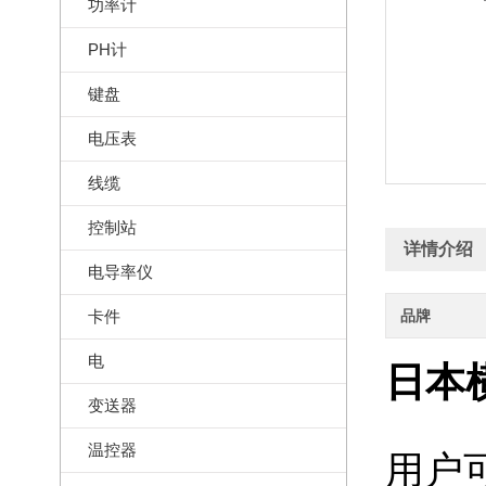
功率计
PH计
键盘
电压表
线缆
控制站
详情介绍
电导率仪
卡件
品牌
电
日本横
变送器
温控器
用户