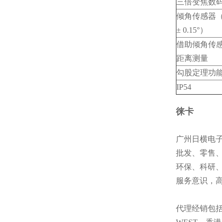
三倍变焦数
倾角传感器
± 0.15°）
借助倾角传
距离测量
勾股定理功
IP54
徕卡
广州日横电子科
批发、零售
环保、科研
服务意识，
代理经销包