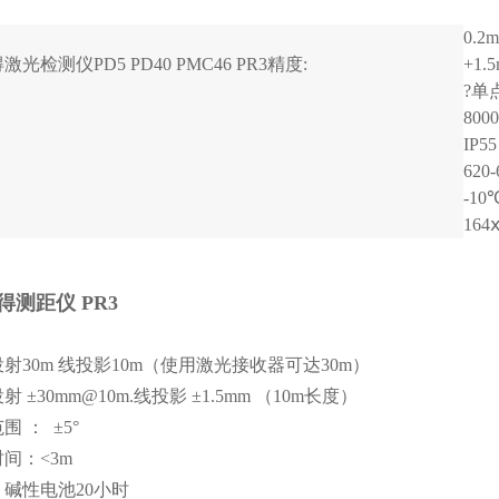
0.2
光检测仪PD5 PD40 PMC46 PR3精度:
+1.
?单
80
IP55
620
-10
164
测距仪 PR3
射30m 线投影10m（使用激光接收器可达30m）
 ±30mm@10m.线投影 ±1.5mm （10m长度）
 ： ±5°
间：<3m
碱性电池20小时