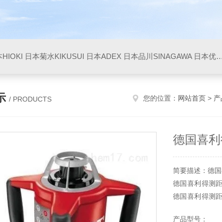
HIOKI
日本菊水KIKUSUI
日本ADEX
日本品川SINAGAWA
日本优利UNITTA
示
您的位置：
网站首页
>
产
/ PRODUCTS
德国喜利
简要描述：德国
德国喜利得测
德国喜利得测
明，广州现货供
产品型号：