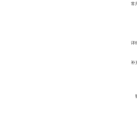
常
详
补