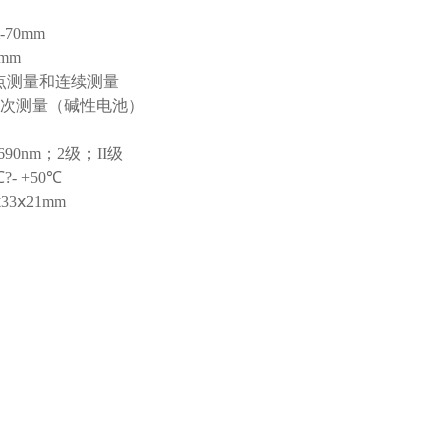
m-70mm
5mm
点测量和连续测量
00次测量（碱性电池）
-690nm；2级；II级
℃?- +50℃
ⅹ33ⅹ21mm