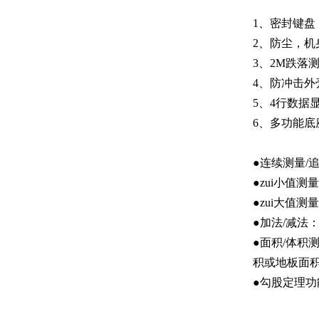
1、密封键
2、防尘，
3、2M跌落
4、防冲击
5、4行数据
6、多功能
●连续测量/
●zui小值
●zui大值
●加法/减法
●面积/体积
积或地板面
●勾股定理功