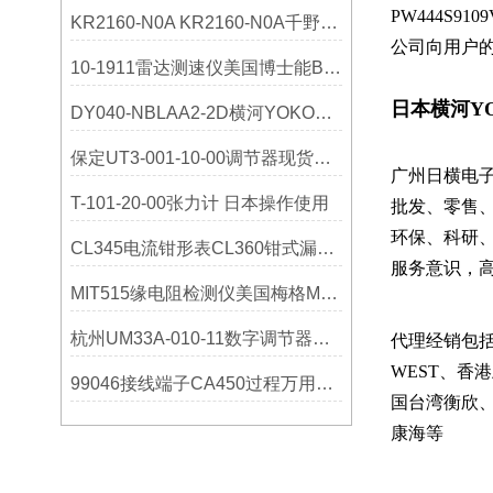
PW444S9
KR2160-N0A KR2160-N0A千野CHINO技术参数
公司向用户的C
10-1911雷达测速仪美国博士能Bushnell
日本横河YO
DY040-NBLAA2-2D横河YOKOGAWA选购指南
保定UT3-001-10-00调节器现货横河YOKGOAW说明书
广州日横电子科
T-101-20-00张力计 日本操作使用
批发、零售
环保、科研
CL345电流钳形表CL360钳式漏电流测试仪日本横河技术参数
服务意识，
MIT515缘电阻检测仪美国梅格Megger产品*广州工控
杭州UM33A-010-11数字调节器日本横河YOKOGAWA量大价优
代理经销包
WEST、
99046接线端子CA450过程万用表日本横河YOKOGAWA选购指南
国台湾衡欣
康海等