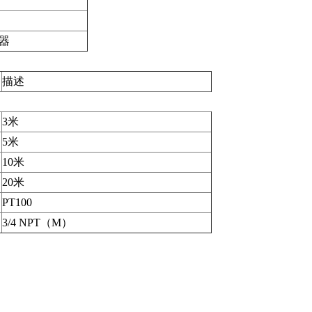
配器
描述
3米
5米
10米
20米
PT100
3/4 NPT（M）