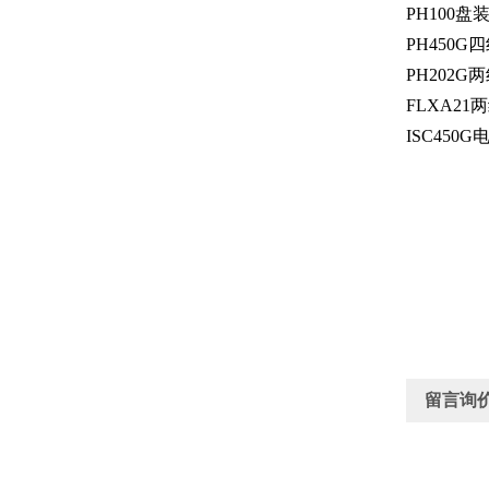
PH100盘
PH450G
PH202G
FLXA21
ISC450
留言询