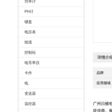
功率计
PH计
键盘
电压表
线缆
控制站
详情介
电导率仪
卡件
品牌
电
应用领域
变送器
温控器
广州日横
提供商。