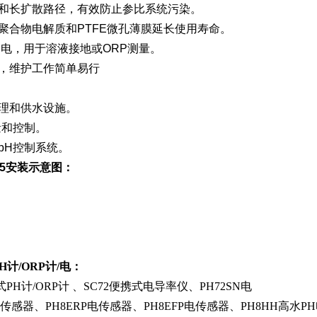
液和长扩散路径，有效防止参比系统污染。
聚合物电解质和PTFE微孔薄膜延长使用寿命。
铂电，用于溶液接地或ORP测量。
计，维护工作简单易行
处理和供水设施。
量和控制。
pH控制系统。
U25安装示意图：
H计/ORP计/电：
式PH计/ORP计 、SC72便携式电导率仪、PH72SN电
电传感器、PH8ERP电传感器、PH8EFP电传感器、PH8HH高水P