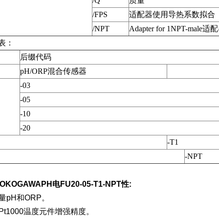
/Q
质量
/FPS
适配器使用导热系数拟合
/NPT
Adapter for 1NPT-male适
型表：
后缀代码
pH/ORP混合传感器
-03
-05
-10
-20
-T1
-NPT
OKOGAWAPH电
FU20-05-T1-NPT
性:
量pH和ORP。
Pt1000温度元件增强精度。