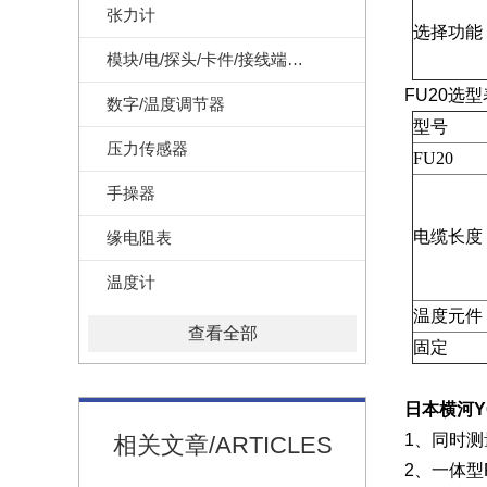
张力计
选择功能
模块/电/探头/卡件/接线端子/记录纸
FU20选
数字/温度调节器
型号
压力传感器
FU20
手操器
电缆长度
缘电阻表
温度计
温度元件
查看全部
固定
日本横河Y
1、同时测
相关文章/ARTICLES
2、一体型