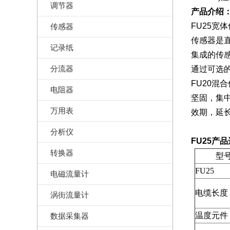
调节器
产品介绍
FU25
传感器
传感器是
记录纸
集成的传
分流器
通过可选
FU20混
电阻器
坚固，集
万用表
效期，延
分析仪
FU25产
转换器
型
FU25
电磁流量计
电缆长度
涡街流量计
温度元件
数据采集器