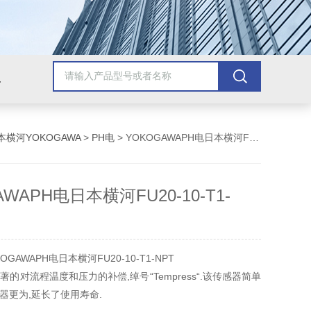
美国安捷伦Agilent
美国泰克Tektronix
美国罗斯蒙/艾默生
美
本横河YOKOGAWA
>
PH电
> YOKOGAWAPH电日本横河FU20-10-T1-NPT
AWAPH电日本横河FU20-10-T1-
GAWAPH电日本横河FU20-10-T1-NPT
其显著的对流程温度和压力的补偿,绰号“Tempress“.该传感器简单
器更为,延长了使用寿命.