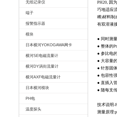
无纸记录仪
PH20,
巧地适应流
端子
稀)材料制
报警指示器
有双溶液接
模块
● 同时测量
日本横河YOKOGAWA网卡
● 整体的P
● 参比电
横河SE电磁流量计
● 大容量
横河DY涡街流量计
● 针形固
● 包容性
横河AXF电磁流量计
● 直插入
日本横河模块
● 随每支
PH电
技术说明-F
温度探头
测量原理: