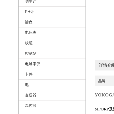
功率计
PH计
键盘
电压表
线缆
控制站
电导率仪
详情介
卡件
品牌
电
YOKOGA
变送器
温控器
pH/ORP