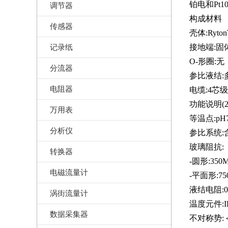
铂电和Pt1
调节器
构成材料
传感器
壳体:Ryto
记录纸
接地端:固
O-形圈:无
分流器
参比液结:多
电阻器
电缆:4芯
功能说明(2
万用表
等温点:pH
分析仪
参比系统:含
玻璃阻抗:
转换器
-圆形:350
电磁流量计
-平面形:75
液结电阻:0
涡街流量计
温度元件:IEC
数据采集器
不对称势:＜