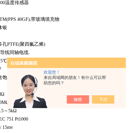
000温度传感器
nTM(PPS 40GF),带玻璃填充物
体银
孔PTFE(聚四氟乙烯)
级导线同轴电缆.
5℃时)
7
欢迎您！
饱合KCL的Ag/AgCL
来自局域网的朋友！有什么可以帮
助您的吗？
MΩ
0MΩ
.5～5kΩ
 751 Pt1000
15mv