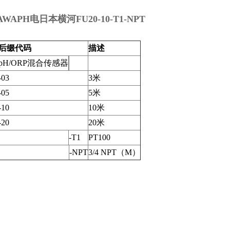
WAPH电日本横河FU20-10-T1-NPT
后缀代码
描述
pH/ORP混合传感器
-03
3米
-05
5米
-10
10米
-20
20米
-T1
PT100
-NPT
3/4 NPT（M）