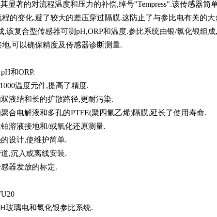
 因为其显著的对流程温度和压力的补偿,绰号"Tempress".该传
程的变化,避了较大的差压穿过隔膜.这防止了与参比电有关的大多
成,该复合型传感器可测pH,ORP和温度.参比系统由银/氯化银
地,可以确保精度及传感器诊断测量.
pH和ORP.
t1000温度元件,提高了精度.
的双液结和长的扩散路径,更耐污染.
的聚合电解液和多孔的PTFE(聚四氟乙烯)隔膜,延长了使用寿命.
体铂溶液接地和/或氧化还原测量.
强的设计,使维护简单.
管道,沉入或离线安装.
传感器发放的标定.
U20
pH玻璃电和氯化银参比系统.