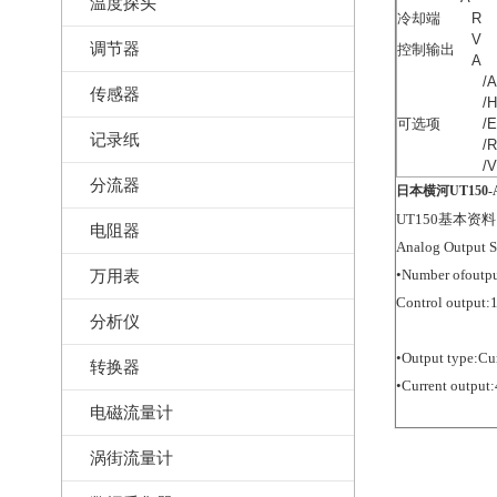
温度探头
冷却端
R
V
调节器
控制输出
A
/
传感器
/
可选项
/
记录纸
/
/
分流器
日本横河UT150-
UT150基本资
电阻器
Analog Output S
万用表
•Number ofoutpu
Control output:
分析仪
•Output type:Cur
转换器
•Current output
电磁流量计
涡街流量计