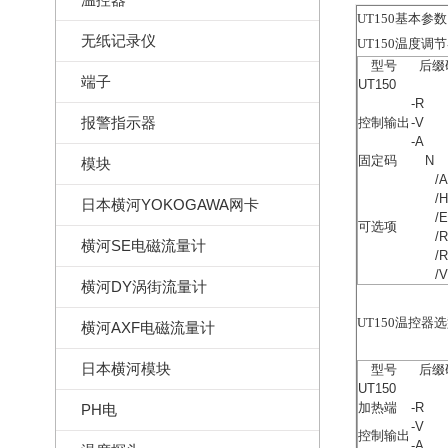
UT150基本参
无纸记录仪
UT150温度调
型号
后缀
端子
UT150
-R
报警指示器
控制输出
-V
-A
固定码
N
模块
/
/
日本横河YOKOGAWA网卡
/
可选项
/
横河SE电磁流量计
/
/
横河DY涡街流量计
UT150温控器选型
横河AXF电磁流量计
日本横河模块
型号
后缀
UT150
加热端
-R
PH电
-V
控制输出
-A