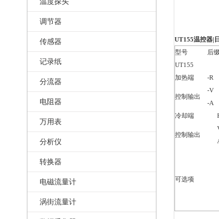
温度探头
调节器
UT155温控器
传感器
型号
后
记录纸
UT155
加热端
-R
分流器
-V
控制输出
电阻器
-A
冷却端
万用表
控制输出
分析仪
转换器
可选项
电磁流量计
涡街流量计