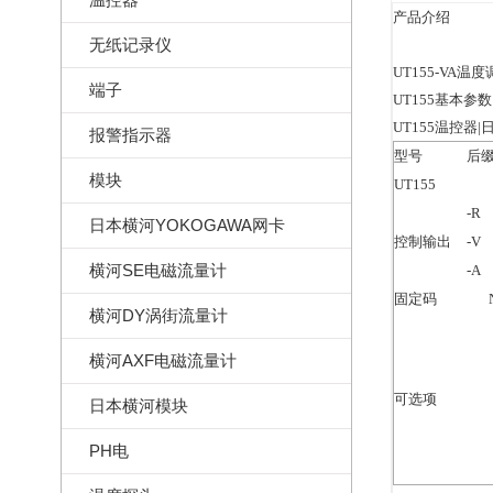
产品介绍
无纸记录仪
UT155-VA温
端子
UT155基本参
UT155温控器
报警指示器
型号
后
模块
UT155
-R
日本横河YOKOGAWA网卡
控制输出
-V
横河SE电磁流量计
-A
固定码
横河DY涡街流量计
横河AXF电磁流量计
可选项
日本横河模块
PH电