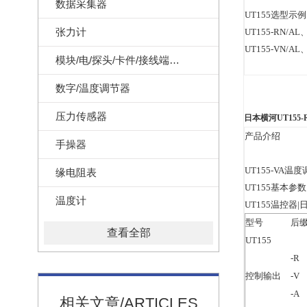
数据采集器
UT155选型示
张力计
UT155-RN/AL
UT155-VN/AL
模块/电/探头/卡件/接线端子/记录纸
数字/温度调节器
压力传感器
日本横河UT155-R
产品介绍
手操器
UT155-VA温
缘电阻表
UT155基本参
温度计
UT155温控器
型号
后
查看全部
UT155
-R
控制输出
-V
-A
相关文章/ARTICLES