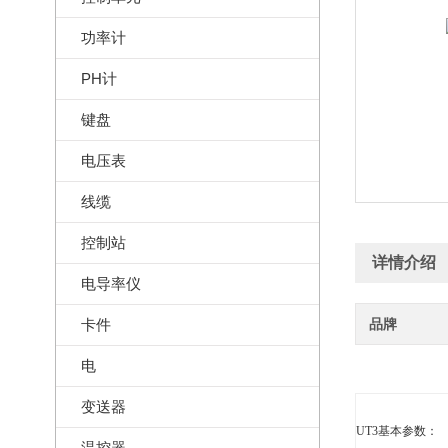
功率计
PH计
键盘
电压表
线缆
控制站
详情介绍
电导率仪
卡件
品牌
电
变送器
UT3基本参数：
温控器