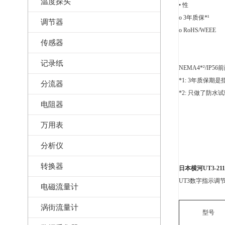
温度探头
• 性
o 3年质保*¹
调节器
o RoHS/WEEE
传感器
记录纸
NEMA4*²/IP56
*1: 3年质保期
分流器
*2: 只做了防水
电阻器
万用表
分析仪
转换器
日本横河UT3-211
UT3数字指示调节
电磁流量计
涡街流量计
型号