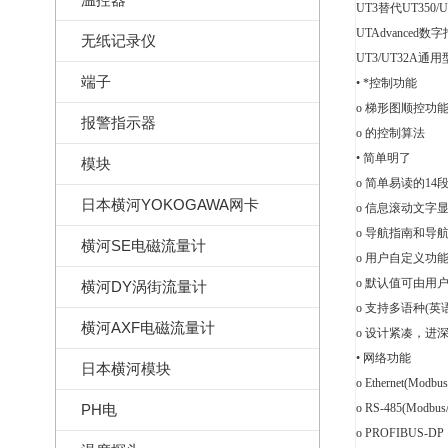
UT3替代UT350/U
UTAdvanc
无纸记录仪
UT3/UT32
端子
• *控制功能
o 梯形图顺控功
报警指示器
o 的控制算法
• 简单明了
模块
o 简单易读的1
日本横河YOKOGAWA网卡
o 信息滚动文字
o 导航指南和导
横河SE电磁流量计
o 用户自定义功
o 默认值可由用
横河DY涡街流量计
o 支持多语种(
横河AXF电磁流量计
o 设计紧凑，进深
• 网络功能
日本横河模块
o Ethernet(Modbu
PH电
o RS-485(Modb
o PROFIBUS-DP