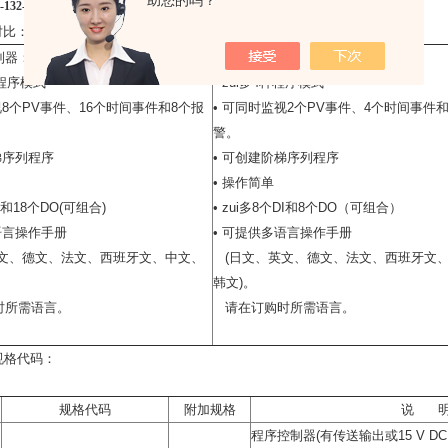
助您的吗？
132-10-00调节器
对比：
制器：
UP3程序控制器：
0种程序模式
• zui多4种程序模式
视8个PV事件、16个时间事件和8个报
• 可同时监视2个PV事件、4个时间事件
警。
梯序列程序
• 可创建阶梯序列程序
• 操作简单
DI和18个DO(可组合)
• zui多8个DI和8个DO（可组合）
语言操作手册
• 可提供多语言操作手册
文、德文、法文、西班牙文、中文、
(日文、英文、德文、法文、西班牙文
韩文)。
所需语言。
请在订购时所需语言。
规格代码：
规格代码
附加规格
说 
程序控制器(有传送输出或15 V DC