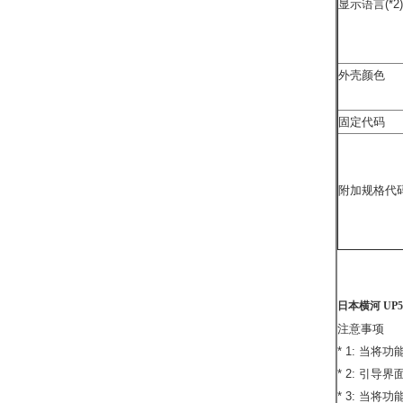
显示语言(*2)
外壳颜色
固定代码
附加规格代
日本横河 UP5-
注意事项
* 1: 当将
* 2: 引
* 3: 当将