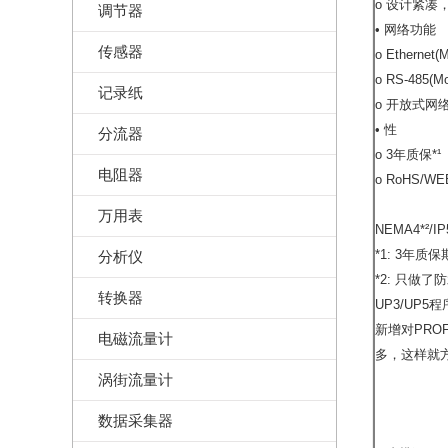
o 设计紧凑
调节器
• 网络功能
传感器
o Ethernet(
o RS-485(
记录纸
o 开放式网络(
• 性
分流器
o 3年质保*¹
电阻器
o RoHS/WE
万用表
NEMA4*²/
*1: 3年
分析仪
*2: 只做了
转换器
UP3/UP5
新增对PRO
电磁流量计
多，这样就
涡街流量计
数据采集器