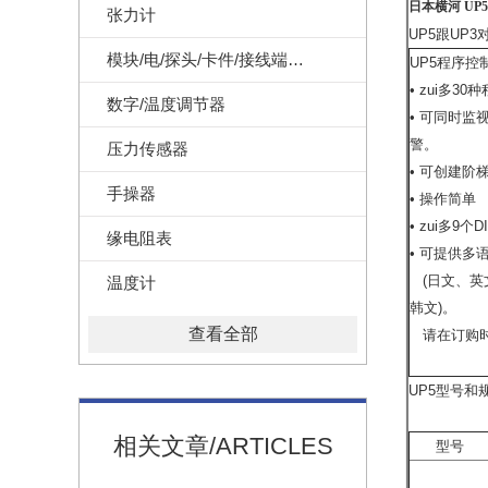
日本横河 UP5-
张力计
UP5跟UP3
模块/电/探头/卡件/接线端子/记录纸
UP5程序控
• zui多3
数字/温度调节器
• 可同时监
警。
压力传感器
• 可创建阶
手操器
• 操作简单
• zui多9个
缘电阻表
• 可提供多
(日文、英
温度计
韩文)。
查看全部
请在订购时
UP5型号和
相关文章/ARTICLES
型号