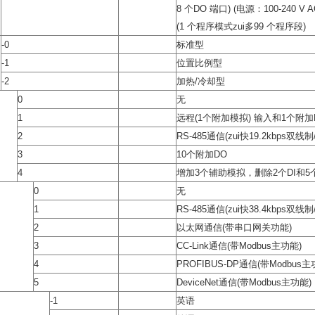
8 个DO 端口) (电源：100-240 V 
(1 个程序模式zui多99 个程序段)
-0
标准型
-1
位置比例型
-2
加热/冷却型
0
无
1
远程(1个附加模拟) 输入和1个附加
2
RS-485通信(zui快19.2kbps双线
3
10个附加DO
4
增加3个辅助模拟，删除2个DI和5
0
无
1
RS-485通信(zui快38.4kbps双线
2
以太网通信(带串口网关功能)
3
CC-Link通信(带Modbus主功能)
4
PROFIBUS-DP通信(带Modbus主
5
DeviceNet通信(带Modbus主功能)
-1
英语