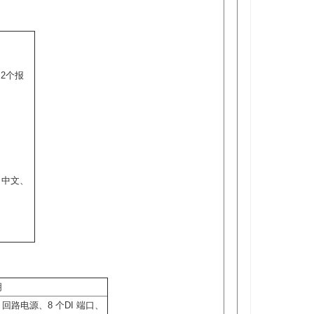
和2个报
、中文、
明
 回路电源、8 个DI 端口、