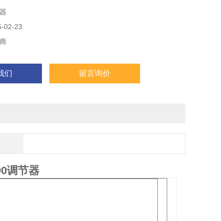
器
02-23
商
我们
留言询价
-00调节器