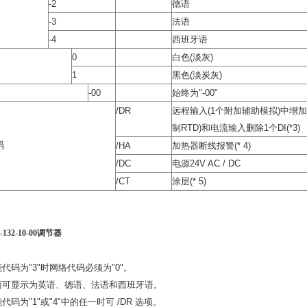
-2
德语
-3
法语
-4
西班牙语
0
白色(淡灰)
1
黑色(淡炭灰)
-00
始终为"-00"
/DR
远程输入(1个附加辅助模拟)中增加
制RTD)和电流输入删除1个DI(*3)
码
/HA
加热器断线报警(* 4)
/DC
电源24V AC / DC
/CT
涂层(* 5)
132-10-00调节器
功能代码为"3"时网络代码必须为"0"。
导界面可显示为英语、德语、法语和西班牙语。
功能代码为"1"或"4"中的任一时可 /DR 选项。