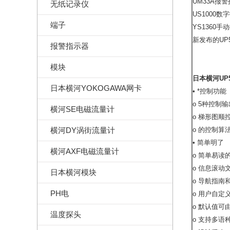
UM33A报
无纸记录仪
US1000数
端子
YS1360
新发布的UP
报警指示器
模块
日本横河UP5-2
日本横河YOKOGAWA网卡
• *控制功能
o 5种控制
横河SE电磁流量计
o 梯形图顺
横河DY涡街流量计
o 的控制算
• 简单明了
横河AXF电磁流量计
o 简单易读
o 信息滚动
日本横河模块
o 导航指南
PH电
o 用户自定
o 默认值可
温度探头
o 支持多语