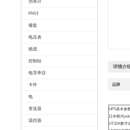
功率计
PH计
键盘
电压表
线缆
控制站
详情介
电导率仪
卡件
品牌
电
变送器
UP5基本参数
日本横河yoko
温控器
UT32A数