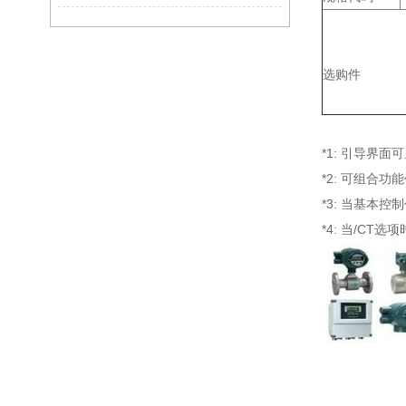
选购件
*1: 引导界
*2: 可组合功
*3: 当基本控制
*4: 当/CT