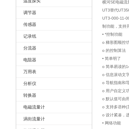
温度探头
横河SE电磁流
UT3替代UT350
调节器
UT3-000
传感器
制功能，支持开
• *控制功能
记录纸
o 梯形图顺控
分流器
o 的控制算法
• 简单明了
电阻器
o 简单易读的
万用表
o 信息滚动文
o 导航指南和
分析仪
o 用户自定义
转换器
o 默认值可由
电磁流量计
o 支持多语种
o 设计紧凑，
涡街流量计
• 网络功能