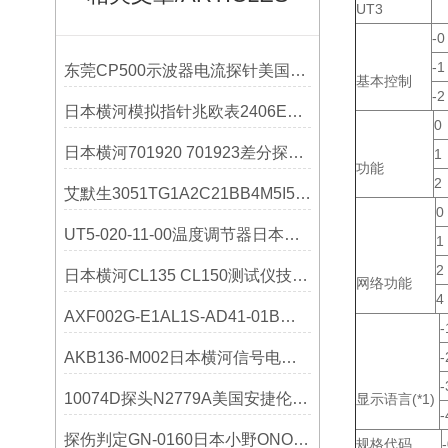
UT3
-0
-1
东莞CP500示波器电流探针美国力科LeCroy技术参数
基本控制
-2
日本横河模拟指针兆欧表2406E32技术参数
0
日本横河701920 701923差分探头选购指南
1
功能
2
艾默生3051TG1A2C21BB4M5I5罗斯蒙技术参数
0
UT5-020-11-00温度调节器日本横河YOKOGAWA说明书
1
2
日本横河CL135 CL150测试仪技术参数
网络功能
4
AXF002G-E1AL1S-AD41-01B横河选购指南
-
AKB136-M002日本横河信号电缆AKB136-M005
-
-
10074D探头N2779A美国安捷伦Agilent技术参数
显示语言(*1)
-
探伤判定GN-0160日本小野ONOSOKKI在行业里的应用
规格代码