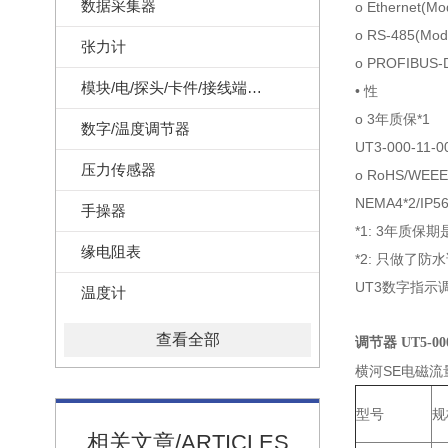
数据采集器
o Ethernet(M
o RS-485(M
张力计
o PROFIBUS
模块/电/探头/卡件/接线端子/记录纸
• 性
o 3年质保*1
数字/温度调节器
UT3-000-
压力传感器
o RoHS/WEE
NEMA4*2/IP
手操器
*1: 3年质保
缘电阻表
*2: 只做了防
UT3数字指示调
温度计
查看全部
调节器 UT5-00
横河SE电磁流
型号
规
相关文章/ARTICLES