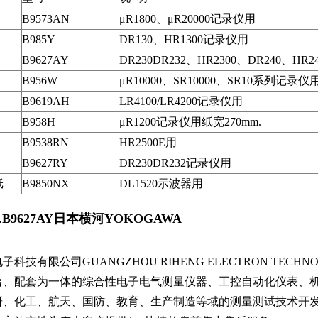
B9573AN
μR1800、μR20000记录仪用
B985Y
DR130、HR1300记录仪用
B9627AY
DR230DR232、HR2300、DR240、HR
B956W
μR10000、SR10000、SR10系列记录仪
B9619AH
LR4100/LR4200记录仪用
B958H
μR1200记录仪用纸宽270mm.
B9538RN
HR2500E用
B9627RY
DR230DR232记录仪用
纸
B9850NX
DL1520示波器用
N.B9627AY日本横河YOKOGAWA
科技有限公司GUANGZHOU RIHENG ELECTRON TECHN
售、配套为一体的综合性电子电气测量仪器、工控自动化仪表、
研、化工、航天、国防、教育、生产制造等域的测量测试技术开