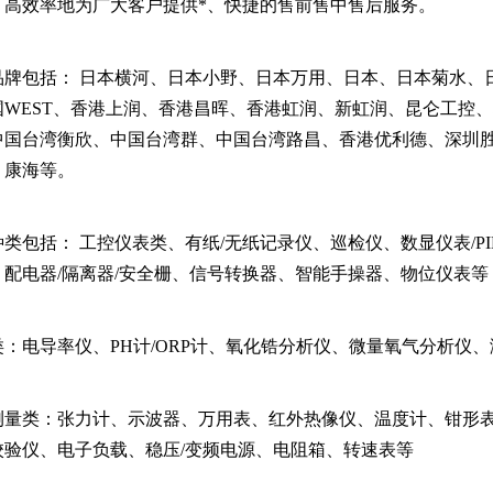
，高效率地为广大客户提供*、快捷的售前售中售后服务。
品牌包括：
日本横河、日本小野、日本万用、日本、日本菊水、
国WEST、香港上润、香港昌晖、香港虹润、新虹润、昆仑工控
中国台湾衡欣、中国台湾群、中国台湾路昌、香港优利德、深圳胜
、康海等。
种类包括：
工控仪表类、有纸/无纸记录仪、巡检仪、数显仪表/P
、配电器/隔离器/安全栅、信号转换器、智能手操器、物位仪表等
类：电导率仪、PH计/ORP计、氧化锆分析仪、微量氧气分析仪
测量类：张力计、示波器、万用表、红外热像仪、温度计、钳形
校验仪、电子负载、稳压/变频电源、电阻箱、转速表等