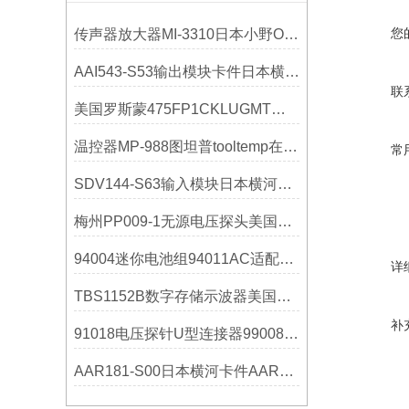
您
传声器放大器MI-3310日本小野ONOSOKKI产品介绍西安
AAI543-S53输出模块卡件日本横河YOKOGAWA操作使用
联
美国罗斯蒙475FP1CKLUGMT手操器其它
温控器MP-988图坦普tooltemp在行业中的应用
常
SDV144-S63输入模块日本横河YOKOGAWA小工控报价
梅州PP009-1无源电压探头美国力科TeledyneLeCroy选型
94004迷你电池组94011AC适配器日本横河选购指南
详
TBS1152B数字存储示波器美国泰克Tektronix
补
91018电压探针U型连接器99008日本横河YOKOGAWA技术参数
AAR181-S00日本横河卡件AAR181-S00 S2