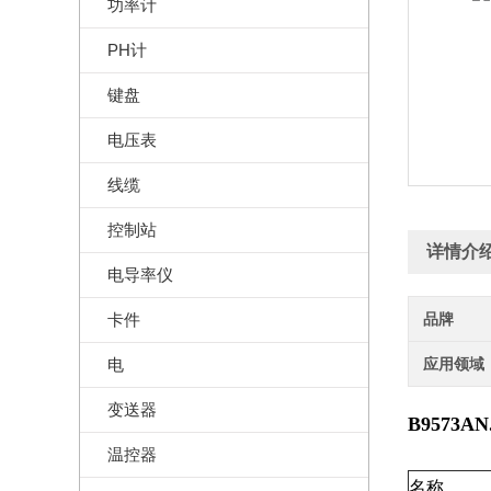
功率计
PH计
键盘
电压表
线缆
控制站
详情介
电导率仪
卡件
品牌
电
应用领域
变送器
B9573A
温控器
名称