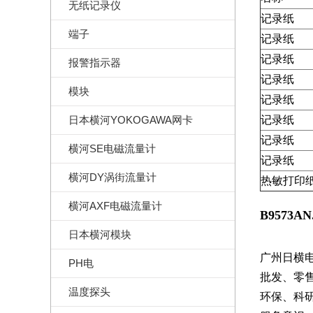
无纸记录仪
记录纸
端子
记录纸
记录纸
报警指示器
记录纸
模块
记录纸
日本横河YOKOGAWA网卡
记录纸
记录纸
横河SE电磁流量计
记录纸
横河DY涡街流量计
热敏打印
横河AXF电磁流量计
B9573A
日本横河模块
广州日横电子
PH电
批发、零
温度探头
环保、科