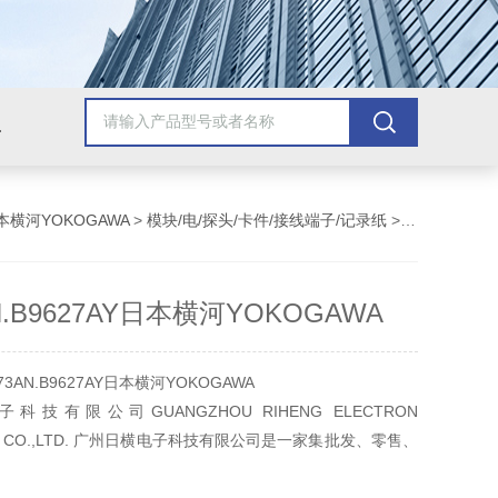
美国安捷伦Agilent
美国泰克Tektronix
美国罗斯蒙/艾默生
美
本横河YOKOGAWA
>
模块/电/探头/卡件/接线端子/记录纸
> B9573AN.B9627AY日本横河YOKOGAWA
N.B9627AY日本横河YOKOGAWA
3AN.B9627AY日本横河YOKOGAWA
技有限公司GUANGZHOU RIHENG ELECTRON
GY CO.,LTD. 广州日横电子科技有限公司是一家集批发、零售、
合性电子电气测量仪器、