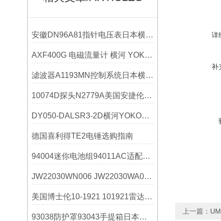
安徽DN96A81指针电压表日本横河YOKOGAWA规格说明书
详
AXF400G 电磁流量计 横河 YOKOGAWA选购指南
补
滤波器A1193MN控制系统日本横河YOKOGAWA参数选型
10074D探头N2779A美国安捷伦Agilent技术参数
DY050-DALSR3-2D横河YOKOGAWA选购指南
德国喜利得TE2电锤选购指南
94004迷你电池组94011AC适配器日本横河选购指南
JW22030WN006 JW22030WA006千野技术参数
美国博士伦10-1921 101921雷达测速仪技术参数
上一篇：
UM
93038防护罩93043手提箱日本横河YOKOGAWA操作使用