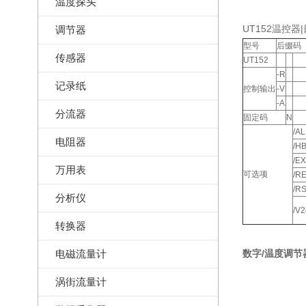
温度探头
UT152温控器
调节器
型号
后缀码
传感器
UT152
-R
记录纸
控制输出
-V
-A
分流器
固定码
N
/AL
电阻器
/H
/EX
万用表
可选项
/R
/R
分析仪
/V2
转换器
电磁流量计
数字/温度调节器U
涡街流量计